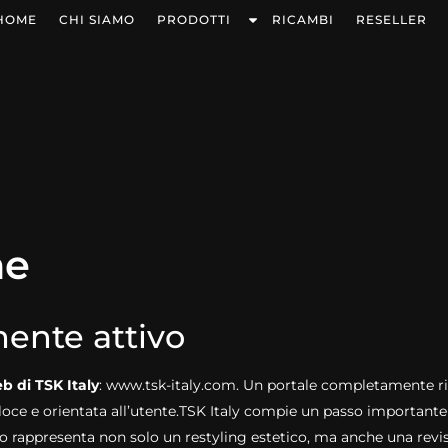
HOME
CHI SIAMO
PRODOTTI
RICAMBI
RESELLER
ne
lmente attivo
b di TSK Italy
:
www.tsk-italy.com
. Un portale completamente rin
loce e orientata all’utente.TSK Italy compie un passo importante n
 sito rappresenta non solo un restyling estetico, ma anche una rev