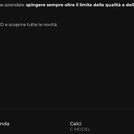
ne aziendale:
spingere sempre oltre il limite della qualità e del
3D e scoprire tutte le novità:
enda
Calci
C MODEL