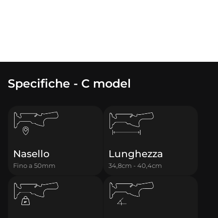
Specifiche - C model
Nasello
Lunghezza
Fino a 50mm
34,8cm - 40,4cm