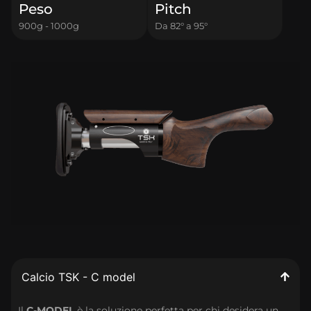
Peso
Pitch
900g - 1000g
Da 82° a 95°
Calcio TSK - C model
Il
C-MODEL
è la soluzione perfetta per chi desidera un