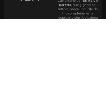
Dall’unione tra
TSK Italy
e
Beretta
, due giganti del
settore, nasce un fucile da
tiro completamente
regolabile che rivoluziona
l’esperienza del tiratore. Il
co-branding TSK Italy-
Beretta
ha dato vita ad un
fucile progettato per
adattarsi al tiratore in modo
naturale, consentendo una
personalizzazione e dei
risultati in una sola sessione
di allenamento mai visti
prima.
Grazie a questa innovazione,
il fucile diventa una vera
estensione del corpo
,
garantendo precisione e
comfort senza precedenti.